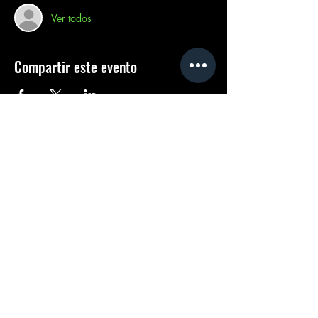
Ver todos
Compartir este evento
Siguenos
Cómunicate con nosotros
por Whatsapp
Carr. Federal Puebla - Atlixco 4707, Jardines de San Carlos,
Santa Fe, 72824 San Bernardino Tlaxcalancingo, Pue.