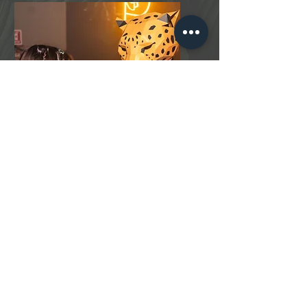
BAILE SOCIAL
¿Deseas venir a bailar y pasar un
buen rato?
Siguenos