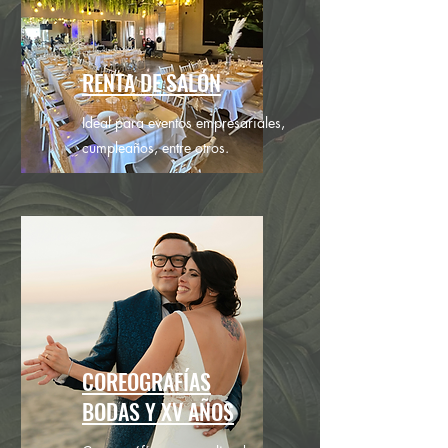
RENTA DE SALÓN
Ideal para eventos empresariales,
cumpleaños, entre otros.
COREOGRAFÍAS
BODAS
Y XV AÑOS