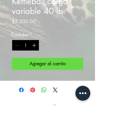
Kettleball carga
variable 40 lb
Precio
$3,500.00
Cantidad
*
Agregar al carrito
Siguenos